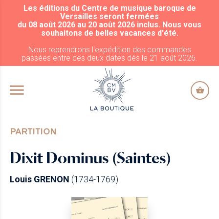
Les éditions du Centre de musique baroque de
ALLER AU CONTENU PRINCIPAL
Versailles seront fermées
du 08 août 2026 au 20 août 2026 inclus. Nous vous
souhaitons de belles vacances d'été.
Nous reprendrons l'expédition des commandes
passées entre ces deux dates dès le 21 août 2026.
PARTITION
Dixit Dominus (Saintes)
Louis GRENON
(1734-1769)