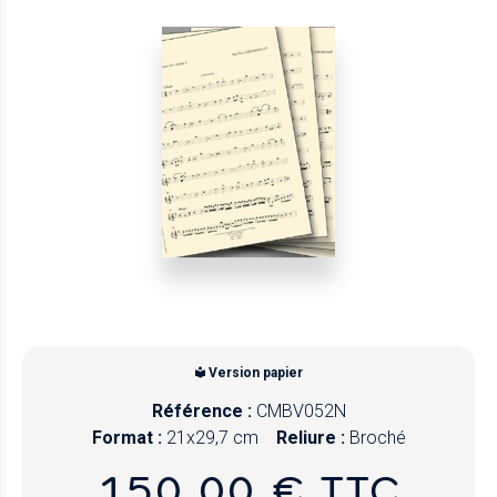
Version papier
Référence :
CMBV052N
Format :
21x29,7 cm
Reliure :
Broché
150,00 € TTC