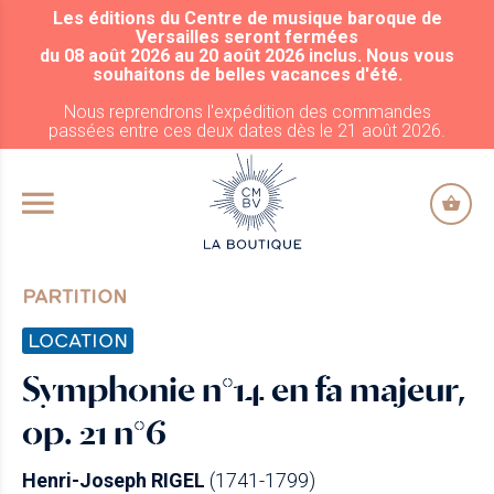
Les éditions du Centre de musique baroque de
ALLER AU CONTENU PRINCIPAL
Versailles seront fermées
du 08 août 2026 au 20 août 2026 inclus. Nous vous
souhaitons de belles vacances d'été.
Nous reprendrons l'expédition des commandes
passées entre ces deux dates dès le 21 août 2026.
PARTITION
LOCATION
Symphonie n°14 en fa majeur,
op. 21 n°6
Henri-Joseph RIGEL
(1741-1799)