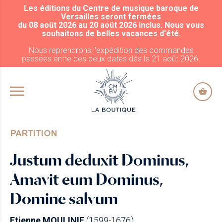
Les éditions du Centre de musique baroque de
ALLER AU CONTENU PRINCIPAL
Versailles seront fermées
du 08 août 2026 au 20 août 2026 inclus. Nous vous
souhaitons de belles vacances d'été.
Nous reprendrons l'expédition des commandes
passées entre ces deux dates dès le 21 août 2026.
PARTITION
Justum deduxit Dominus,
Amavit eum Dominus,
Domine salvum
Etienne MOULINIE
(1599-1676)