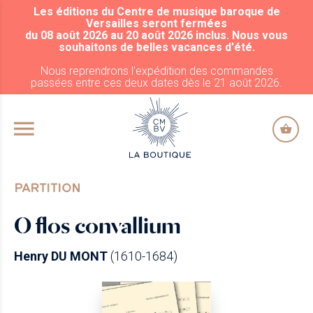
Les éditions du Centre de musique baroque de
ALLER AU CONTENU PRINCIPAL
Versailles seront fermées
du 08 août 2026 au 20 août 2026 inclus. Nous vous
souhaitons de belles vacances d'été.
Nous reprendrons l'expédition des commandes
passées entre ces deux dates dès le 21 août 2026.
PARTITION
O flos convallium
Henry DU MONT
(1610-1684)