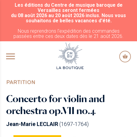
Les éditions du Centre de musique baroque de
ALLER AU CONTENU PRINCIPAL
Versailles seront fermées
du 08 août 2026 au 20 août 2026 inclus. Nous vous
souhaitons de belles vacances d'été.
Nous reprendrons l'expédition des commandes
passées entre ces deux dates dès le 21 août 2026.
PARTITION
Concerto for violin and
orchestra op.VII no.4
Jean-Marie LECLAIR
(1697-1764)