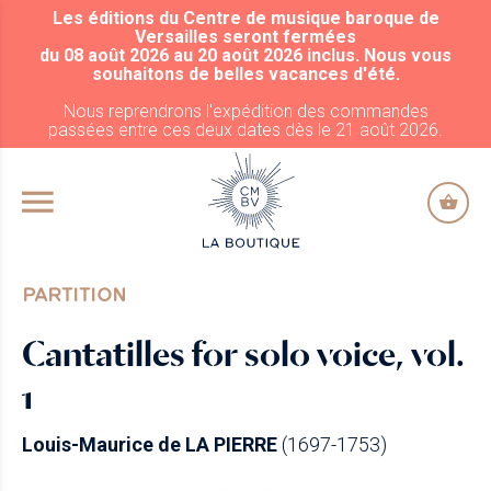
Les éditions du Centre de musique baroque de
ALLER AU CONTENU PRINCIPAL
Versailles seront fermées
du 08 août 2026 au 20 août 2026 inclus. Nous vous
souhaitons de belles vacances d'été.
Nous reprendrons l'expédition des commandes
passées entre ces deux dates dès le 21 août 2026.
PARTITION
Cantatilles for solo voice, vol.
1
Louis-Maurice de LA PIERRE
(1697-1753)