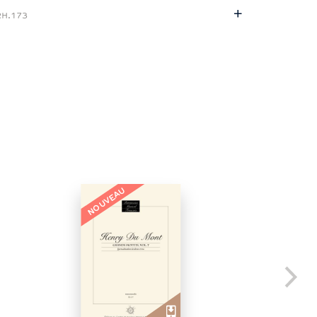
RH.173
NOUVEAU