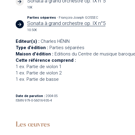
Sonata à grand orchestre op. IX n°5
10€
Parties séparées
- François-Joseph GOSSEC
Sonata à grand orchestre op. IX n°5
10.50€
Editeur(s) :
Charles HÉNIN
Type d’édition :
Parties séparées
Maison d'édition :
Editions du Centre de musique baroque
Cette référence comprend :
1 ex. Partie de violon 1
1 ex. Partie de violon 2
1 ex. Partie de basse
Date de parution :
2004-05
ISMN 979-0-56016-935-4
Les œuvres