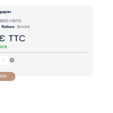
 papier
IERS-106-PS
Reliure :
Broché
€ TTC
TOCK
TER