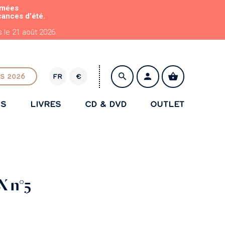
rmées
cances d'été.
le 21 août 2026.
S 2026
FR
€
E
U
NS
LIVRES
CD & DVD
OUTLET
R
ENREGISTRER
X n°5