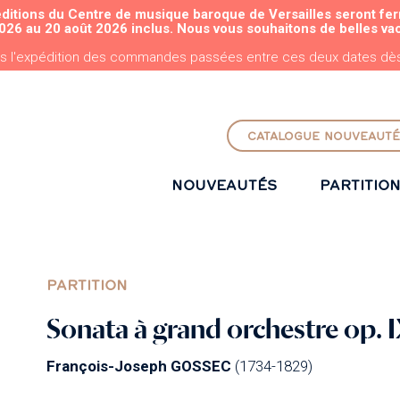
éditions du Centre de musique baroque de Versailles seront fe
ALLER AU CONTENU PRINCIPAL
026 au 20 août 2026 inclus. Nous vous souhaitons de belles va
s l'expédition des commandes passées entre ces deux dates dès 
CATALOGUE NOUVEAUTÉ
NOUVEAUTÉS
PARTITIO
PARTITION
Sonata à grand orchestre op. I
François-Joseph GOSSEC
(1734-1829)