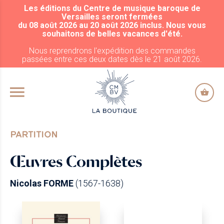
Les éditions du Centre de musique baroque de
ALLER AU CONTENU PRINCIPAL
Versailles seront fermées
du 08 août 2026 au 20 août 2026 inclus. Nous vous
souhaitons de belles vacances d'été.
Nous reprendrons l'expédition des commandes
passées entre ces deux dates dès le 21 août 2026.
PARTITION
Œuvres Complètes
Nicolas FORME
(1567-1638)