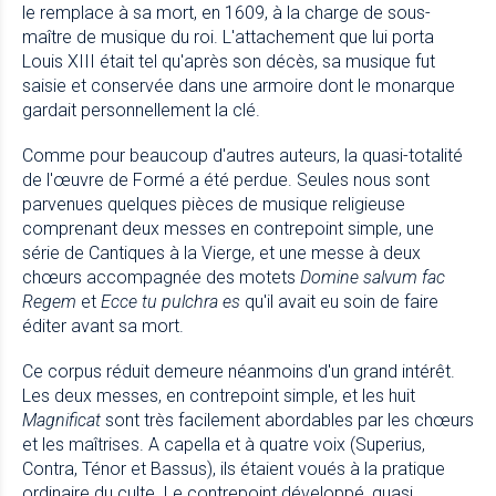
le remplace à sa mort, en 1609, à la charge de sous-
maître de musique du roi. L'attachement que lui porta
Louis XIII était tel qu'après son décès, sa musique fut
saisie et conservée dans une armoire dont le monarque
gardait personnellement la clé.
Comme pour beaucoup d'autres auteurs, la quasi-totalité
de l'œuvre de Formé a été perdue. Seules nous sont
parvenues quelques pièces de musique religieuse
comprenant deux messes en contrepoint simple, une
série de Cantiques à la Vierge, et une messe à deux
chœurs accompagnée des motets
Domine salvum fac
Regem
et
Ecce tu pulchra es
qu'il avait eu soin de faire
éditer avant sa mort.
Ce corpus réduit demeure néanmoins d'un grand intérêt.
Les deux messes, en contrepoint simple, et les huit
Magnificat
sont très facilement abordables par les chœurs
et les maîtrises. A capella et à quatre voix (Superius,
Contra, Ténor et Bassus), ils étaient voués à la pratique
ordinaire du culte. Le contrepoint développé, quasi