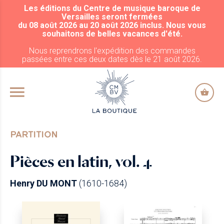
Les éditions du Centre de musique baroque de
ALLER AU CONTENU PRINCIPAL
Versailles seront fermées
du 08 août 2026 au 20 août 2026 inclus. Nous vous
souhaitons de belles vacances d'été.
Nous reprendrons l'expédition des commandes
passées entre ces deux dates dès le 21 août 2026.
PARTITION
Pièces en latin, vol. 4
Henry DU MONT
(1610-1684)