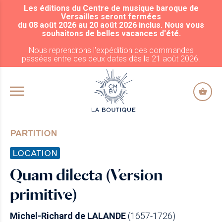
Les éditions du Centre de musique baroque de
ALLER AU CONTENU PRINCIPAL
Versailles seront fermées
du 08 août 2026 au 20 août 2026 inclus. Nous vous
souhaitons de belles vacances d'été.
Nous reprendrons l'expédition des commandes
passées entre ces deux dates dès le 21 août 2026.
PARTITION
LOCATION
Quam dilecta (Version
primitive)
Michel-Richard de LALANDE
(1657-1726)