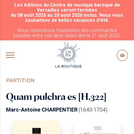
Les éditions du Centre de musique baroque de
ALLER AU CONTENU PRINCIPAL
Versailles seront fermées
du 08 août 2026 au 20 août 2026 inclus. Nous vous
souhaitons de belles vacances d'été.
Nous reprendrons l'expédition des commandes
passées entre ces deux dates dès le 21 août 2026.
PARTITION
Quam pulchra es [H.322]
Marc-Antoine CHARPENTIER
(1643-1704)