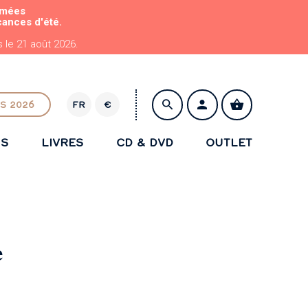
rmées
cances d'été.
le 21 août 2026.
S 2026
FR
€
E
U
NS
LIVRES
CD & DVD
OUTLET
R
ENREGISTRER
e