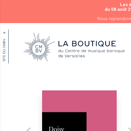
Les 
du 08 août 2
Nous reprendron
SITE DU CMBV