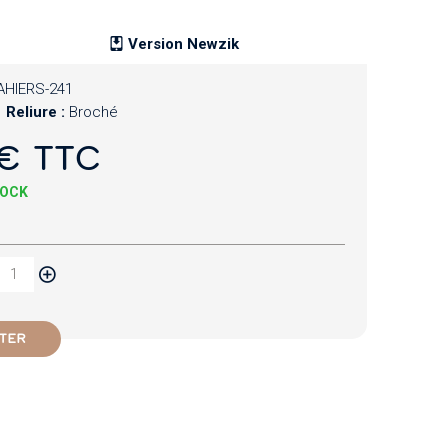
Version Newzik
AHIERS-241
Reliure :
Broché
€ TTC
TOCK
TER