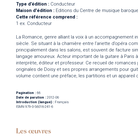
Type d’édition :
Conducteur
Maison d'édition :
Editions du Centre de musique baroque
Cette référence comprend :
1 ex. Conducteur
La Romance, genre alliant la voix à un accompagnement ins
siècle. Se situant à la charnière entre l’ariette d’opéra c
principalement dans les salons, est souvent de facture si
langage amoureux. Acteur important de la guitare à Paris à l
interprète, éditeur et professeur. Ce recueil de romances 
originales de Doisy et ses propres arrangements pour gui
volume contient une préface, les partitions et un appareil c
Pagination :
66
Date de parution :
2012-06
Introduction (langue) :
Français
ISMN 979-0-56016-241-6
Les œuvres