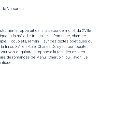
 de Versailles
trumental, apparaît dans la seconde moitié du XVIIIe
omique et la mélodie française, la Romance, chantée
mple – couplets, refrain – sur des textes poétiques du
a fin du XVIIIe siècle, Charles Doisy fut compositeur,
pour voix et guitare, propose à la fois des œuvres
tare de romances de Méhul, Cherubini ou Haydn. Le
ritique.