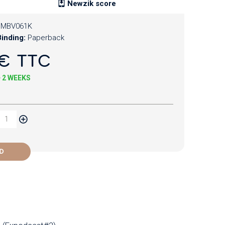
Newzik score
CMBV061K
inding:
Paperback
€ TTC
+ 2 WEEKS
D