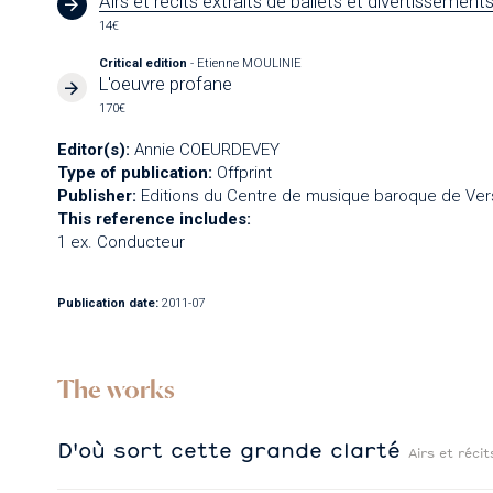
Airs et récits extraits de ballets et divertissemen
14€
Critical edition
- Etienne MOULINIE
L'oeuvre profane
170€
Editor(s):
Annie COEURDEVEY
Type of publication:
Offprint
Publisher:
Editions du Centre de musique baroque de Vers
This reference includes:
1 ex. Conducteur
Publication date:
2011-07
The works
D'où sort cette grande clarté
Airs et réci