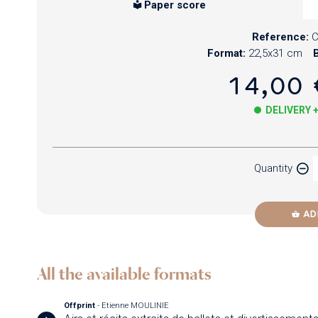
Paper score
Reference:
Format:
22,5x31 cm
B
14,00 
DELIVERY 
Paper
Quantity
Newzik
AD
All the available formats
Offprint
- Etienne MOULINIE