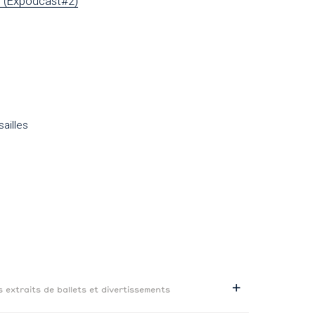
ts (Expodcast#2)
ailles
ts extraits de ballets et divertissements