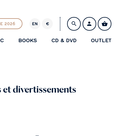
E 2026
EN
€
E
U
IC
BOOKS
CD & DVD
OUTLET
R
SAVE
ts et divertissements