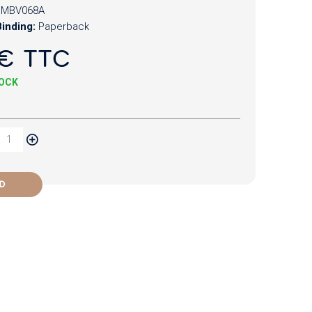
CMBV068A
inding:
Paperback
€ TTC
TOCK
D