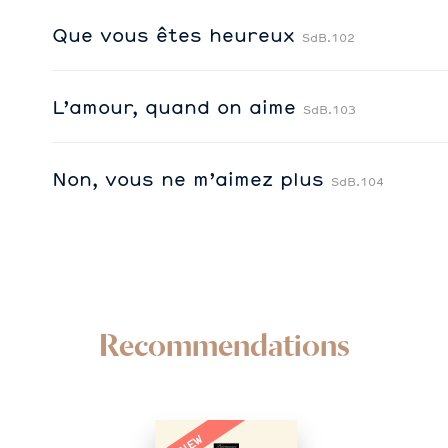
Que vous êtes heureux
SdB.102
L’amour, quand on aime
SdB.103
Non, vous ne m’aimez plus
SdB.104
Recommendations
NEW