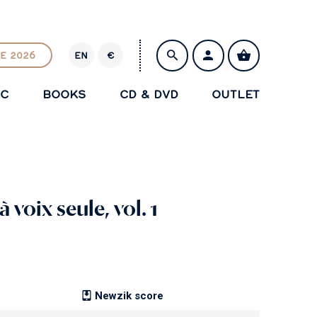
E 2026
EN
€
E
U
IC
BOOKS
CD & DVD
OUTLET
R
SAVE
 voix seule, vol. 1
Newzik score