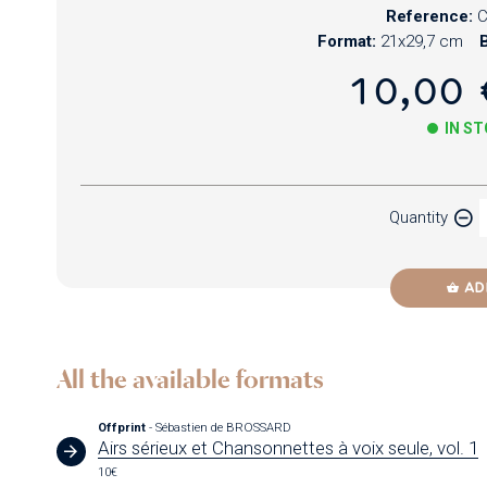
Reference:
Format:
21x29,7 cm
B
10,00 
IN S
Paper
Quantity
Newzik
AD
All the available formats
Offprint
- Sébastien de BROSSARD
Airs sérieux et Chansonnettes à voix seule, vol. 1
10€