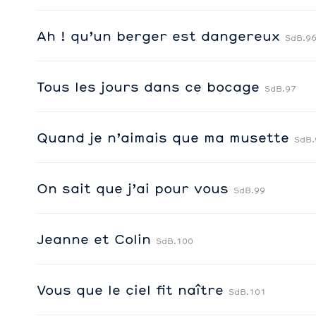
Ah ! qu’un berger est dangereux
SdB.9
Tous les jours dans ce bocage
SdB.97
Quand je n’aimais que ma musette
SdB.
On sait que j’ai pour vous
SdB.99
Jeanne et Colin
SdB.100
Vous que le ciel fit naître
SdB.101