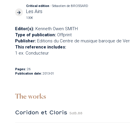
Critical edition
- Sébastien de BROSSARD
Les Airs
130€
Editor(s):
Kenneth Owen SMITH
Type of publication:
Offprint
Publisher:
Editions du Centre de musique baroque de Vers
This reference includes:
1 ex. Conducteur
Pages:
26
Publication date:
2013-01
The works
Coridon et Cloris
SdB.88