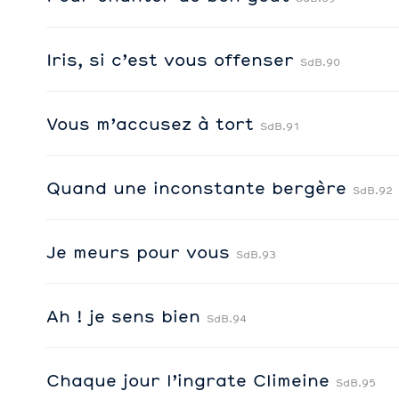
Iris, si c’est vous offenser
SdB.90
Vous m’accusez à tort
SdB.91
Quand une inconstante bergère
SdB.92
Je meurs pour vous
SdB.93
Ah ! je sens bien
SdB.94
Chaque jour l’ingrate Climeine
SdB.95