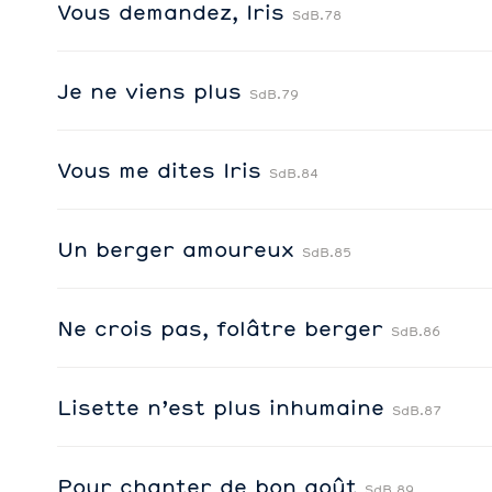
Vous demandez, Iris
SdB.78
Je ne viens plus
SdB.79
Vous me dites Iris
SdB.84
Un berger amoureux
SdB.85
Ne crois pas, folâtre berger
SdB.86
Lisette n’est plus inhumaine
SdB.87
Pour chanter de bon goût
SdB.89