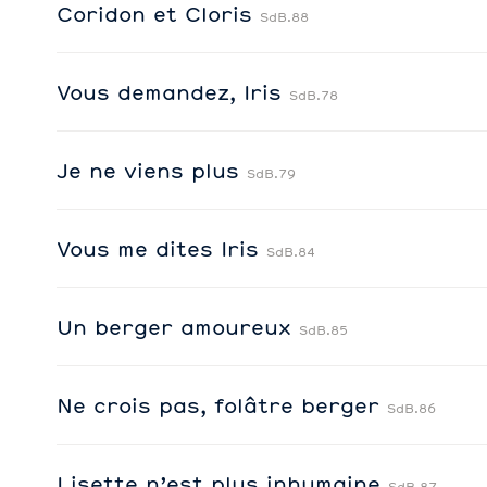
Coridon et Cloris
SdB.88
Vous demandez, Iris
SdB.78
Je ne viens plus
SdB.79
Vous me dites Iris
SdB.84
Un berger amoureux
SdB.85
Ne crois pas, folâtre berger
SdB.86
Lisette n’est plus inhumaine
SdB.87