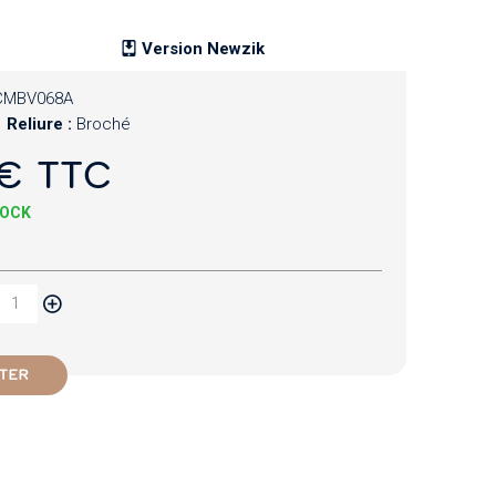
Version Newzik
CMBV068A
Reliure :
Broché
€ TTC
TOCK
TER