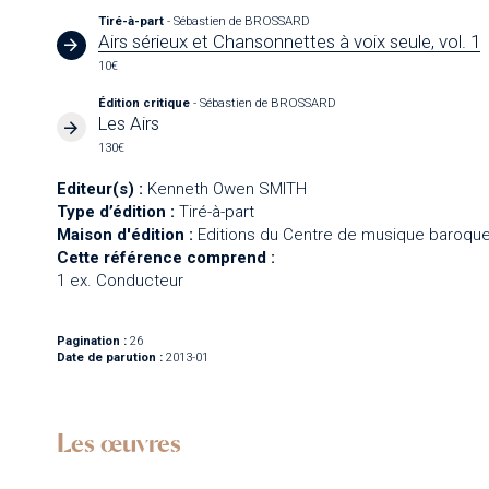
Tiré-à-part
- Sébastien de BROSSARD
Airs sérieux et Chansonnettes à voix seule, vol. 1
10€
Édition critique
- Sébastien de BROSSARD
Les Airs
130€
Editeur(s) :
Kenneth Owen SMITH
Type d’édition :
Tiré-à-part
Maison d'édition :
Editions du Centre de musique baroque
Cette référence comprend :
1 ex. Conducteur
Pagination :
26
Date de parution :
2013-01
Les œuvres