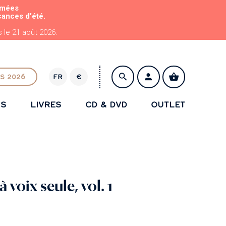
rmées
cances d'été.
le 21 août 2026.
S 2026
FR
€
E
U
NS
LIVRES
CD & DVD
OUTLET
R
ENREGISTRER
 voix seule, vol. 1