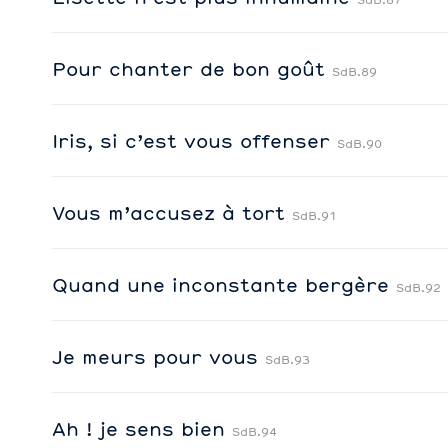
Pour chanter de bon goût
SdB.89
Iris, si c’est vous offenser
SdB.90
Vous m’accusez à tort
SdB.91
Quand une inconstante bergère
SdB.92
Je meurs pour vous
SdB.93
Ah ! je sens bien
SdB.94