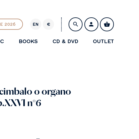
E 2026
EN
€
E
U
IC
BOOKS
CD & DVD
OUTLET
R
SAVE
 cimbalo o organo
op.XXVI n°6