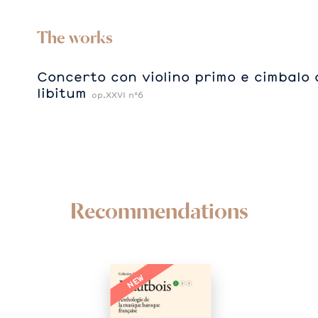
The works
Concerto con violino primo e cimbalo 
libitum
op.XXVI n°6
Recommendations
NEW