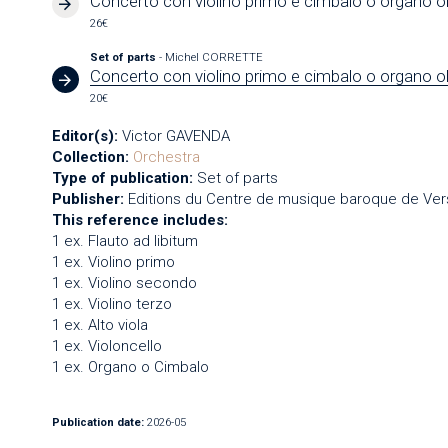
Concerto con violino primo e cimbalo o organo obb
26€
Set of parts
- Michel CORRETTE
Concerto con violino primo e cimbalo o organo obb
20€
Editor(s):
Victor GAVENDA
Collection:
Orchestra
Type of publication:
Set of parts
Publisher:
Editions du Centre de musique baroque de Vers
This reference includes:
1 ex. Flauto ad libitum
1 ex. Violino primo
1 ex. Violino secondo
1 ex. Violino terzo
1 ex. Alto viola
1 ex. Violoncello
1 ex. Organo o Cimbalo
Publication date:
2026-05