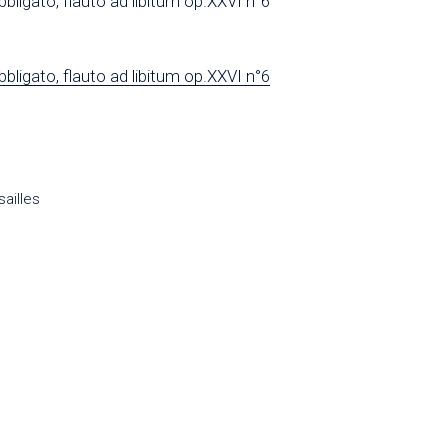
ligato, flauto ad libitum op.XXVI n°6
ligato, flauto ad libitum op.XXVI n°6
ailles