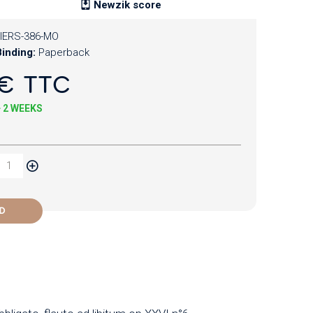
Newzik score
IERS-386-MO
inding:
Paperback
€ TTC
+ 2 WEEKS
D