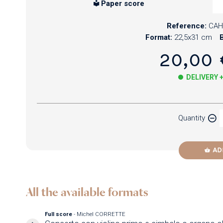
Paper score
Reference:
CAH
Format:
22,5x31 cm
B
20,00 
DELIVERY 
Paper
Quantity
Newzik
AD
All the available formats
Full score
- Michel CORRETTE