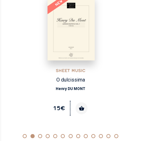
NEW
SHEET MUSIC
O dulcissima
Henry DU MONT
15€