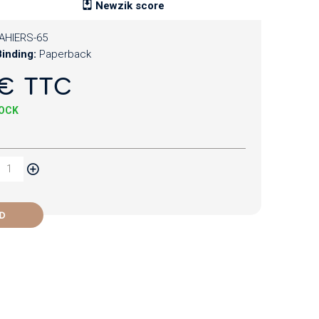
Newzik score
AHIERS-65
inding:
Paperback
€ TTC
TOCK
D