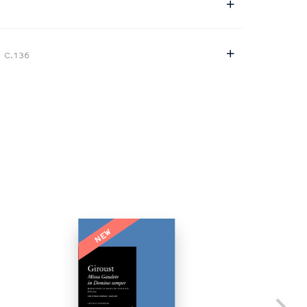
e
C.136
NEW