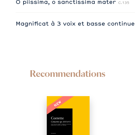
O piissima, o sanctissima mater
C.135
Magnificat à 3 voix et basse continu
Recommendations
NEW