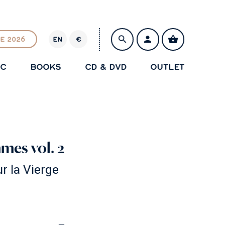
E 2026
EN
€
E
U
IC
BOOKS
CD & DVD
OUTLET
R
SAVE
mes vol. 2
ur la Vierge