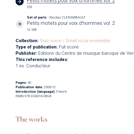
Petits motets pour voix d'hommes vol. 2
22€
Set of parts
- Nicolas CLERAMBAULT
Petits motets pour voix d'hommes vol. 2
12.50€
Collection:
Solo voice / Small vocal ensemble
Type of publication:
Full score
Publisher:
Editions du Centre de musique baroque de Vers
This reference includes:
1 ex. Conducteur
Pages:
42
Publication date:
2000-12
Introduction (language):
French
ISMN 979-0-56016-065-8
The works