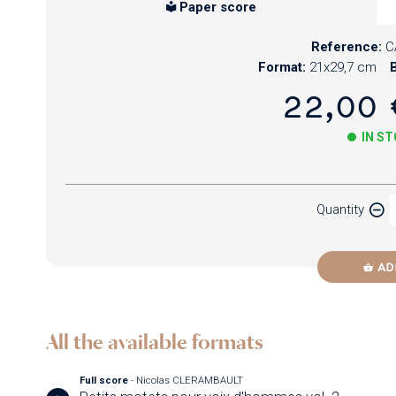
Paper score
Reference:
C
Format:
21x29,7 cm
B
22,00 
IN S
Paper
Quantity
Newzik
AD
All the available formats
Full score
- Nicolas CLERAMBAULT