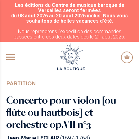
Les éditions du Centre de musique baroque de
ALLER AU CONTENU PRINCIPAL
Versailles seront fermées
du 08 août 2026 au 20 août 2026 inclus. Nous vous
souhaitons de belles vacances d'été.
Nous reprendrons l'expédition des commandes
passées entre ces deux dates dès le 21 août 2026.
PARTITION
Concerto pour violon [ou
flûte ou hautbois] et
orchestre op.VII n°3
Jean-Marie LECLAIR
(1697-1764)