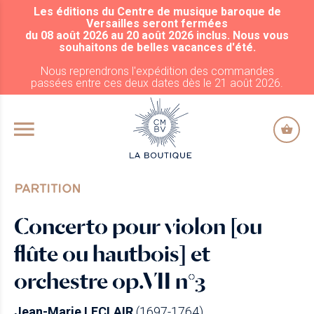
Les éditions du Centre de musique baroque de
ALLER AU CONTENU PRINCIPAL
Versailles seront fermées
du 08 août 2026 au 20 août 2026 inclus. Nous vous
souhaitons de belles vacances d'été.
Nous reprendrons l'expédition des commandes
passées entre ces deux dates dès le 21 août 2026.
PARTITION
Concerto pour violon [ou
flûte ou hautbois] et
orchestre op.VII n°3
Jean-Marie LECLAIR
(1697-1764)