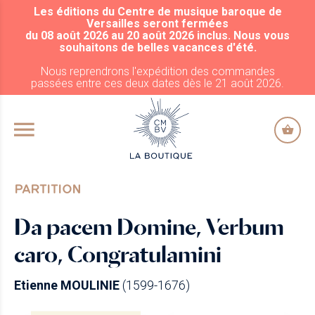
Les éditions du Centre de musique baroque de
ALLER AU CONTENU PRINCIPAL
Versailles seront fermées
du 08 août 2026 au 20 août 2026 inclus. Nous vous
souhaitons de belles vacances d'été.
Nous reprendrons l'expédition des commandes
passées entre ces deux dates dès le 21 août 2026.
PARTITION
Da pacem Domine, Verbum
caro, Congratulamini
Etienne MOULINIE
(1599-1676)