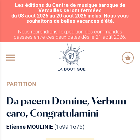
Les éditions du Centre de musique baroque de
ALLER AU CONTENU PRINCIPAL
Versailles seront fermées
du 08 août 2026 au 20 août 2026 inclus. Nous vous
souhaitons de belles vacances d'été.
Nous reprendrons l'expédition des commandes
passées entre ces deux dates dès le 21 août 2026.
PARTITION
Da pacem Domine, Verbum
caro, Congratulamini
Etienne MOULINIE
(1599-1676)