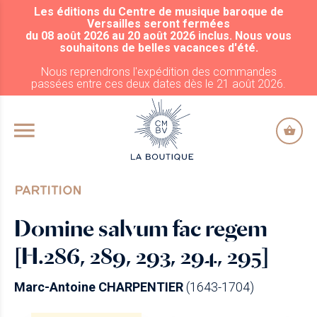
Les éditions du Centre de musique baroque de
ALLER AU CONTENU PRINCIPAL
Versailles seront fermées
du 08 août 2026 au 20 août 2026 inclus. Nous vous
souhaitons de belles vacances d'été.
Nous reprendrons l'expédition des commandes
passées entre ces deux dates dès le 21 août 2026.
PARTITION
Domine salvum fac regem
[H.286, 289, 293, 294, 295]
Marc-Antoine CHARPENTIER
(1643-1704)