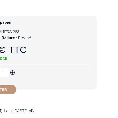
 papier
AHIERS-353
Reliure :
Broché
€ TTC
TOCK
TER
T
Louis CASTELAIN