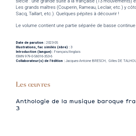
siècle : une grande suite à la française (13 mouvements) e
Les grands maîtres (Couperin, Rameau, Leclair, etc.) y c
Sacq, Taillart, etc.). Quelques pépites à découvrir !
Le volume contient une partie séparée de basse continue 
Date de parution :
2023-05
Illustrations, fac similés (nbre) :
3
Introduction (langue) :
Français/Anglais
ISMN 979-0-56016-353-6
Collaborateur(s) de l'édition :
Jacques-Antoine BRESCH
Gilles DE TALHO
Les œuvres
Anthologie de la musique baroque fran
3