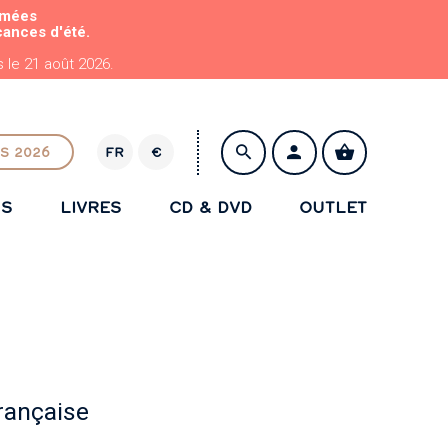
rmées
cances d'été.
le 21 août 2026.
S 2026
FR
€
E
U
NS
LIVRES
CD & DVD
OUTLET
R
ENREGISTRER
rançaise