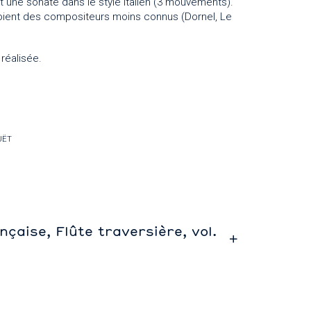
t une sonate dans le style italien (3 mouvements).
ôtoient des compositeurs moins connus (Dornel, Le
réalisée.
UËT
çaise, Flûte traversière, vol.