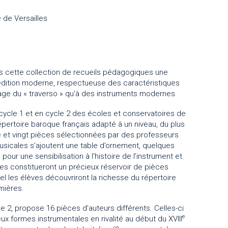
 de Versailles
 cette collection de recueils pédagogiques une
 L’édition moderne, respectueuse des caractéristiques
sage du « traverso » qu’à des instruments modernes.
cycle 1 et en cycle 2 des écoles et conservatoires de
ertoire baroque français adapté à un niveau, du plus
e et vingt pièces sélectionnées par des professeurs
sicales s’ajoutent une table d’ornement, quelques
pour une sensibilisation à l’histoire de l’instrument et
umes constitueront un précieux réservoir de pièces
l les élèves découvriront la richesse du répertoire
mières.
le 2, propose 16 pièces d’auteurs différents. Celles-ci
e
ux formes instrumentales en rivalité au début du XVIII