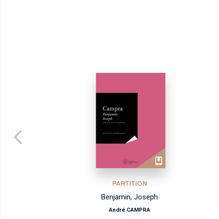
PARTITION
Adoramus te Christe [H.276]
Marc-Antoine CHARPENTIER