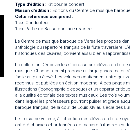
Type d’édition :
Kit pour le concert
Maison d'édition :
Editions du Centre de musique baroque
Cette référence comprend :
1 ex. Conducteur
1 ex. Partie de Basse continue réalisée
Le Centre de musique baroque de Versailles propose dans
anthologie du répertoire français de la flûte traversière.
historiques des œuvres, convient aussi bien à l’apprentis
La collection Découvertes s’adresse aux élèves en fin de 
musique. Chaque recueil propose un large panorama du rép
facile au plus élevé. Les volumes contiennent entre quinz
reconnus, et publiées en édition moderne. À ces pages mu
illustrations (iconographie d’époque) et un apparat critique 
à la qualité éditoriale des textes musicaux. Les trois vol
dans lequel les professeurs pourront puiser et grâce auque
baroque français, de la cour de Louis XIV au siècle des Lu
Le troisième volume, à l’attention des élèves en fin de cyc
ont été choisies et ordonnées de manière à illustrer les de