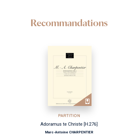
Recommandations
PARTITION
Les Nations, vol. 4
François COUPERIN