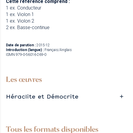
Cette référence comprend :
1 ex. Conducteur
1 ex. Violon 1
1 ex. Violon 2
2 ex. Basse-continue
Date de parution :
2015-12
Introduction (langue) :
Français/Anglais
ISMN 979-0-56016-269-0
Les œuvres
Héraclite et Démocrite
Tous les formats disponibles