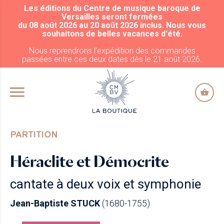
Les éditions du Centre de musique baroque de
ALLER AU CONTENU PRINCIPAL
Versailles seront fermées
du 08 août 2026 au 20 août 2026 inclus. Nous vous
souhaitons de belles vacances d'été.
Nous reprendrons l'expédition des commandes
passées entre ces deux dates dès le 21 août 2026.
PARTITION
Héraclite et Démocrite
cantate à deux voix et symphonie
Jean-Baptiste STUCK
(1680-1755)