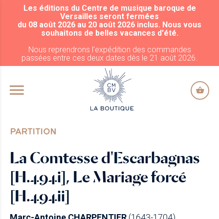
Les éditions du Centre de musique baroque de
ALLER AU CONTENU PRINCIPAL
Versailles seront fermées
du 08 août 2026 au 20 août 2026 inclus. Nous vous
souhaitons de belles vacances d'été.
Nous reprendrons l'expédition des commandes
passées entre ces deux dates dès le 21 août 2026.
PARTITION
La Comtesse d'Escarbagnas
[H.494i], Le Mariage forcé
[H.494ii]
Marc-Antoine CHARPENTIER
(1643-1704)