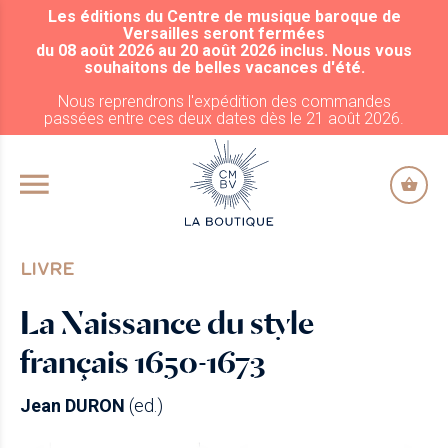
Les éditions du Centre de musique baroque de
ALLER AU CONTENU PRINCIPAL
Versailles seront fermées
du 08 août 2026 au 20 août 2026 inclus. Nous vous
souhaitons de belles vacances d'été.
Nous reprendrons l'expédition des commandes
passées entre ces deux dates dès le 21 août 2026.
LIVRE
La Naissance du style
français 1650-1673
Jean DURON
(ed.)