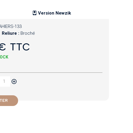
Version Newzik
AHIERS-133
Reliure :
Broché
€ TTC
TOCK
TER