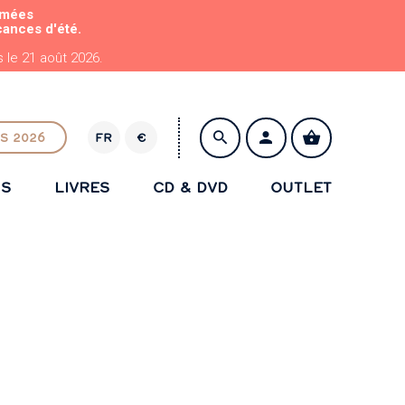
rmées
cances d'été.
le 21 août 2026.
S 2026
FR
€
E
U
NS
LIVRES
CD & DVD
OUTLET
R
ENREGISTRER