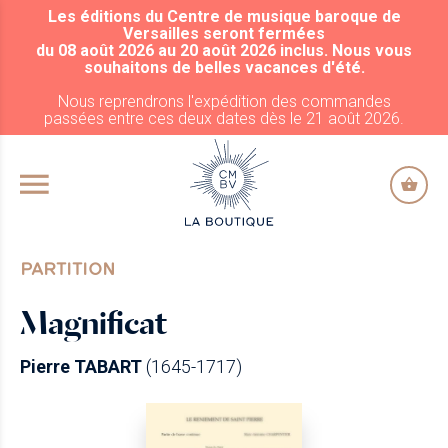
Les éditions du Centre de musique baroque de
ALLER AU CONTENU PRINCIPAL
Versailles seront fermées
du 08 août 2026 au 20 août 2026 inclus. Nous vous
souhaitons de belles vacances d'été.
Nous reprendrons l'expédition des commandes
passées entre ces deux dates dès le 21 août 2026.
PARTITION
Magnificat
Pierre TABART
(1645-1717)