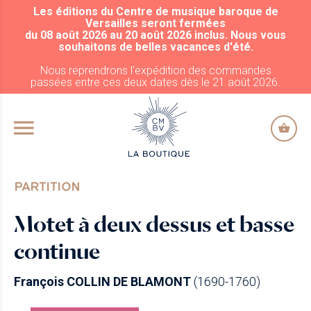
Les éditions du Centre de musique baroque de
ALLER AU CONTENU PRINCIPAL
Versailles seront fermées
du 08 août 2026 au 20 août 2026 inclus. Nous vous
souhaitons de belles vacances d'été.
Nous reprendrons l'expédition des commandes
passées entre ces deux dates dès le 21 août 2026.
PARTITION
Motet à deux dessus et basse
continue
François COLLIN DE BLAMONT
(1690-1760)