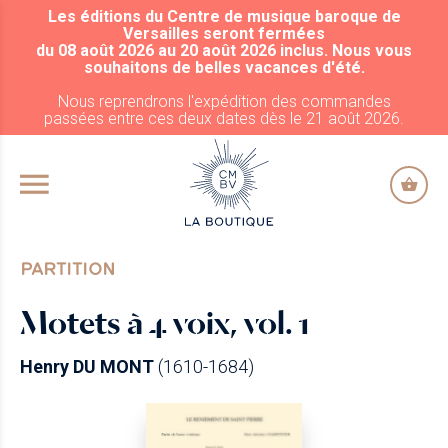
Les éditions du Centre de musique baroque de
ALLER AU CONTENU PRINCIPAL
Versailles seront fermées
du 08 août 2026 au 20 août 2026 inclus. Nous vous
souhaitons de belles vacances d'été.
Nous reprendrons l'expédition des commandes
passées entre ces deux dates dès le 21 août 2026.
PARTITION
Motets à 4 voix, vol. 1
Henry DU MONT
(1610-1684)