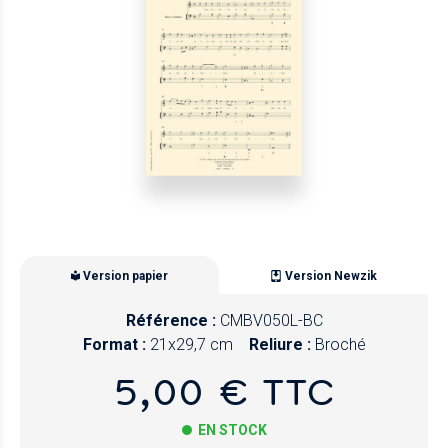
Version papier
Version Newzik
Référence :
CMBV050L-BC
Format :
21x29,7 cm
Reliure :
Broché
5,00 € TTC
EN STOCK