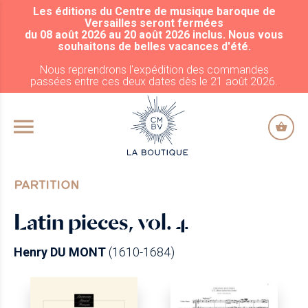
Les éditions du Centre de musique baroque de
ALLER AU CONTENU PRINCIPAL
Versailles seront fermées
du 08 août 2026 au 20 août 2026 inclus. Nous vous
souhaitons de belles vacances d'été.
Nous reprendrons l'expédition des commandes
passées entre ces deux dates dès le 21 août 2026.
PARTITION
Latin pieces, vol. 4
Henry DU MONT
(1610-1684)