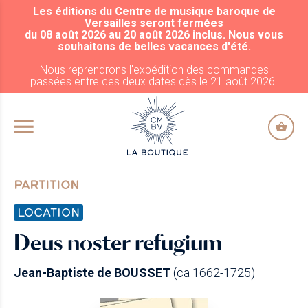
Les éditions du Centre de musique baroque de
ALLER AU CONTENU PRINCIPAL
Versailles seront fermées
du 08 août 2026 au 20 août 2026 inclus. Nous vous
souhaitons de belles vacances d'été.
Nous reprendrons l'expédition des commandes
passées entre ces deux dates dès le 21 août 2026.
PARTITION
LOCATION
Deus noster refugium
Jean-Baptiste de BOUSSET
(ca 1662-1725)