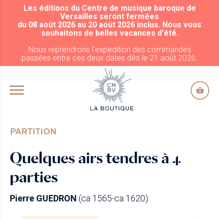
Les éditions du Centre de musique baroque de
ALLER AU CONTENU PRINCIPAL
Versailles seront fermées
du 08 août 2026 au 20 août 2026 inclus. Nous vous
souhaitons de belles vacances d'été.
Nous reprendrons l'expédition des commandes
passées entre ces deux dates dès le 21 août 2026.
PARTITION
Quelques airs tendres à 4
parties
Pierre GUEDRON
(ca 1565-ca 1620)