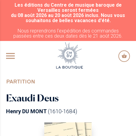
Les éditions du Centre de musique baroque de
ALLER AU CONTENU PRINCIPAL
Versailles seront fermées
du 08 août 2026 au 20 août 2026 inclus. Nous vous
souhaitons de belles vacances d'été.
Nous reprendrons l'expédition des commandes
passées entre ces deux dates dès le 21 août 2026.
PARTITION
Exaudi Deus
Henry DU MONT
(1610-1684)