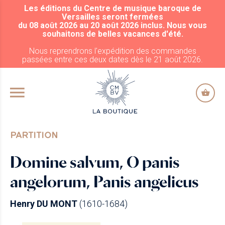
Les éditions du Centre de musique baroque de
ALLER AU CONTENU PRINCIPAL
Versailles seront fermées
du 08 août 2026 au 20 août 2026 inclus. Nous vous
souhaitons de belles vacances d'été.
Nous reprendrons l'expédition des commandes
passées entre ces deux dates dès le 21 août 2026.
PARTITION
Domine salvum, O panis
angelorum, Panis angelicus
Henry DU MONT
(1610-1684)