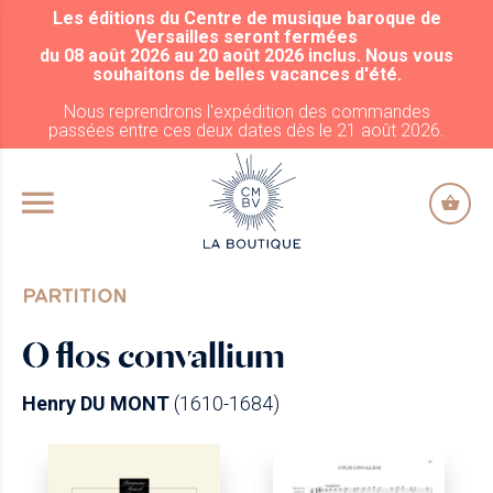
Les éditions du Centre de musique baroque de
ALLER AU CONTENU PRINCIPAL
Versailles seront fermées
du 08 août 2026 au 20 août 2026 inclus. Nous vous
souhaitons de belles vacances d'été.
Nous reprendrons l'expédition des commandes
passées entre ces deux dates dès le 21 août 2026.
PARTITION
O flos convallium
Henry DU MONT
(1610-1684)