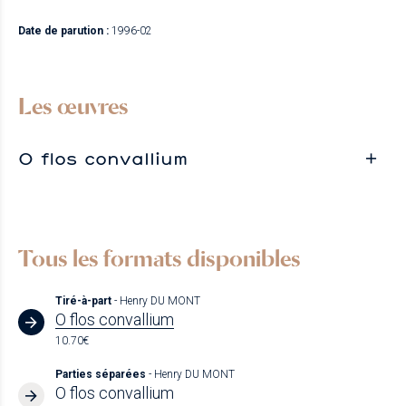
Date de parution :
1996-02
Les œuvres
O flos convallium
Tous les formats disponibles
Tiré-à-part
- Henry DU MONT
O flos convallium
10.70€
Parties séparées
- Henry DU MONT
O flos convallium