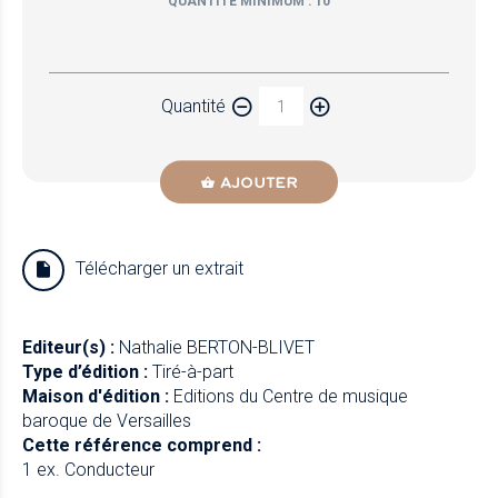
QUANTITÉ MINIMUM : 10
Papier
Quantité
Newzik
AJOUTER
Télécharger un extrait
Editeur(s) :
Nathalie BERTON-BLIVET
Type d’édition :
Tiré-à-part
Maison d'édition :
Editions du Centre de musique
baroque de Versailles
Cette référence comprend :
1 ex. Conducteur