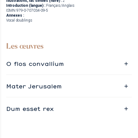
Illustrations, fac similés (nbre) :
2
Introduction (langue) :
Français/Anglais
ISMN 979-0-707034-09-5
Annexes :
Vocal doublings
Les œuvres
O flos convallium
Mater Jerusalem
Dum esset rex