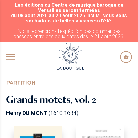
Les éditions du Centre de musique baroque de
ALLER AU CONTENU PRINCIPAL
Versailles seront fermées
du 08 août 2026 au 20 août 2026 inclus. Nous vous
souhaitons de belles vacances d'été.
Nous reprendrons l'expédition des commandes
passées entre ces deux dates dès le 21 août 2026.
PARTITION
Grands motets, vol. 2
Henry DU MONT
(1610-1684)