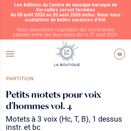
Les éditions du Centre de musique baroque de
ALLER AU CONTENU PRINCIPAL
Versailles seront fermées
du 08 août 2026 au 20 août 2026 inclus. Nous vous
souhaitons de belles vacances d'été.
Nous reprendrons l'expédition des commandes
passées entre ces deux dates dès le 21 août 2026.
PARTITION
Petits motets pour voix
d'hommes vol. 4
Motets à 3 voix (Hc, T, B), 1 dessus
instr. et bc