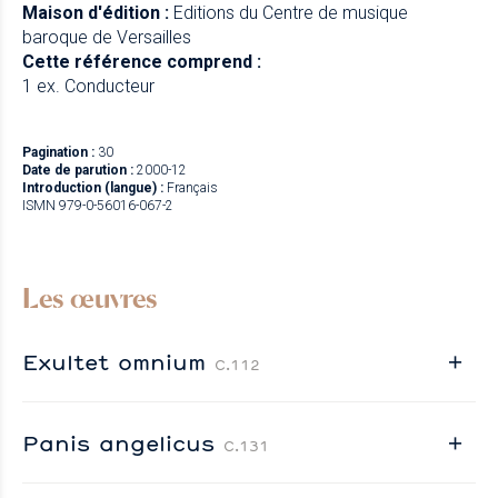
Maison d'édition :
Editions du Centre de musique
baroque de Versailles
Cette référence comprend :
1 ex. Conducteur
Pagination :
30
Date de parution :
2000-12
Introduction (langue) :
Français
ISMN 979-0-56016-067-2
Les œuvres
Exultet omnium
C.112
Panis angelicus
C.131