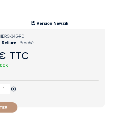
Version Newzik
IERS-345-RC
Reliure :
Broché
€ TTC
TOCK
TER