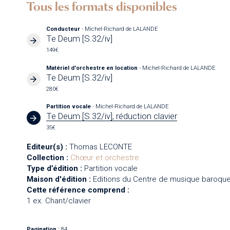
Tous les formats disponibles
Conducteur
- Michel-Richard de LALANDE
Te Deum [S.32/iv]
149€
Matériel d'orchestre en location
- Michel-Richard de LALANDE
Te Deum [S.32/iv]
280€
Partition vocale
- Michel-Richard de LALANDE
Te Deum [S.32/iv], réduction clavier
35€
Editeur(s) :
Thomas LECONTE
Collection :
Chœur et orchestre
Type d’édition :
Partition vocale
Maison d'édition :
Editions du Centre de musique baroque
Cette référence comprend :
1 ex. Chant/clavier
Pagination :
84