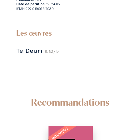
Date de parution :
2024-05
ISMN 979-0-56016-703-9
Les œuvres
Te Deum
S.32/iv
Recommandations
NOUVEAU