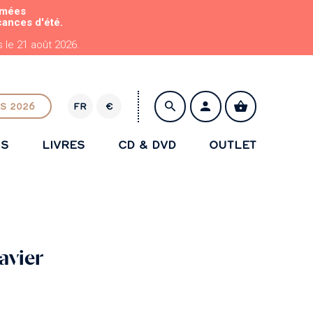
rmées
cances d'été.
le 21 août 2026.
S 2026
FR
€
E
U
NS
LIVRES
CD & DVD
OUTLET
R
ENREGISTRER
avier