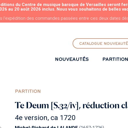
éditions du Centre de musique baroque de Versailles seront fe
ALLER AU CONTENU PRINCIPAL
026 au 20 août 2026 inclus. Nous vous souhaitons de belles va
s l'expédition des commandes passées entre ces deux dates dès 
CATALOGUE NOUVEAUTÉ
NOUVEAUTÉS
PARTITIO
PARTITION
Te Deum [S.32/iv], réduction cl
4e version, ca 1720
Michel-Richard de LALANDE
(1657-1726)