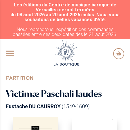
Les éditions du Centre de musique baroque de
ALLER AU CONTENU PRINCIPAL
Versailles seront fermées
du 08 août 2026 au 20 août 2026 inclus. Nous vous
souhaitons de belles vacances d'été.
Nous reprendrons l'expédition des commandes
passées entre ces deux dates dès le 21 août 2026.
PARTITION
Victimæ Paschali laudes
Eustache DU CAURROY
(1549-1609)