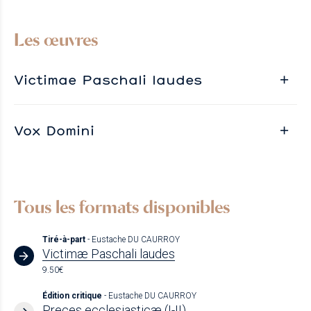
Les œuvres
Victimae Paschali laudes
Vox Domini
Tous les formats disponibles
Tiré-à-part
- Eustache DU CAURROY
Victimæ Paschali laudes
9.50€
Édition critique
- Eustache DU CAURROY
Preces ecclesiasticæ (I-II)