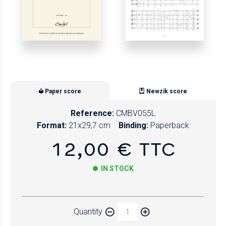
Paper score
Newzik score
Reference:
CMBV055L
Format:
21x29,7 cm
Binding:
Paperback
12,00 € TTC
IN STOCK
Paper
Quantity
Newzik