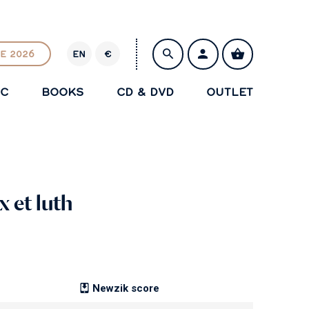
E 2026
EN
€
E
U
IC
BOOKS
CD & DVD
OUTLET
R
SAVE
x et luth
Newzik score