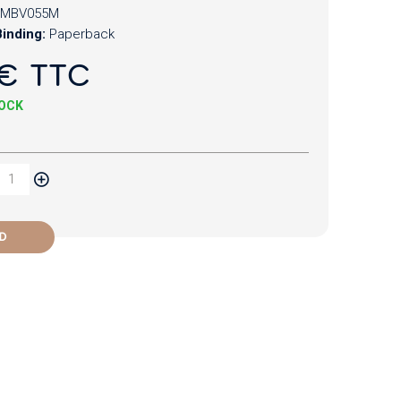
MBV055M
inding:
Paperback
€ TTC
TOCK
D