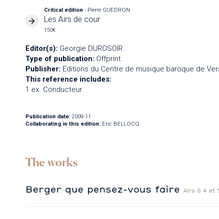
Critical edition
- Pierre GUEDRON
Les Airs de cour
150€
Editor(s):
Georgie DUROSOIR
Type of publication:
Offprint
Publisher:
Editions du Centre de musique baroque de Vers
This reference includes:
1 ex. Conducteur
Publication date:
2009-11
Collaborating in this edition:
Eric BELLOCQ
The works
Berger que pensez-vous faire
Airs à 4 et 