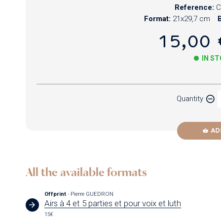
Reference:
C
Format:
21x29,7 cm
B
15,00 
IN S
Paper
Quantity
Newzik
AD
All the available formats
Offprint
- Pierre GUEDRON
Airs à 4 et 5 parties et pour voix et luth
15€