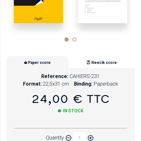
Paper score
Newzik score
Reference:
CAHIERS-231
Format:
22,5x31 cm
Binding:
Paperback
24,00 € TTC
IN STOCK
Paper
Quantity
Newzik