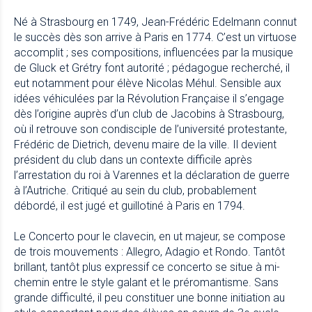
Né à Strasbourg en 1749, Jean-Frédéric Edelmann connut
le succès dès son arrive à Paris en 1774. C’est un virtuose
accomplit ; ses compositions, influencées par la musique
de Gluck et Grétry font autorité ; pédagogue recherché, il
eut notamment pour élève Nicolas Méhul. Sensible aux
idées véhiculées par la Révolution Française il s’engage
dès l’origine auprès d’un club de Jacobins à Strasbourg,
où il retrouve son condisciple de l’université protestante,
Frédéric de Dietrich, devenu maire de la ville. Il devient
président du club dans un contexte difficile après
l’arrestation du roi à Varennes et la déclaration de guerre
à l’Autriche. Critiqué au sein du club, probablement
débordé, il est jugé et guillotiné à Paris en 1794.
Le Concerto pour le clavecin, en ut majeur, se compose
de trois mouvements : Allegro, Adagio et Rondo. Tantôt
brillant, tantôt plus expressif ce concerto se situe à mi-
chemin entre le style galant et le préromantisme. Sans
grande difficulté, il peu constituer une bonne initiation au