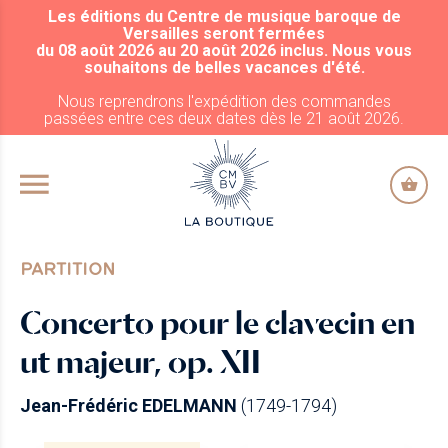
Les éditions du Centre de musique baroque de
ALLER AU CONTENU PRINCIPAL
Versailles seront fermées
du 08 août 2026 au 20 août 2026 inclus. Nous vous
souhaitons de belles vacances d'été.
Nous reprendrons l'expédition des commandes
passées entre ces deux dates dès le 21 août 2026.
PARTITION
Concerto pour le clavecin en
ut majeur, op. XII
Jean-Frédéric EDELMANN
(1749-1794)