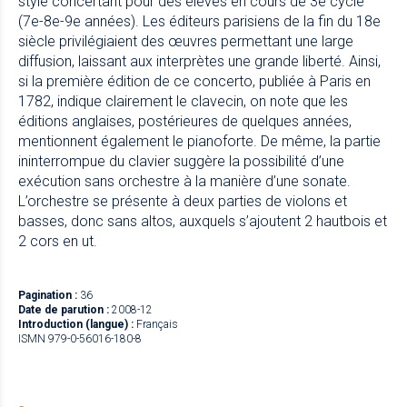
style concertant pour des élèves en cours de 3e cycle
(7e-8e-9e années). Les éditeurs parisiens de la fin du 18e
siècle privilégiaient des œuvres permettant une large
diffusion, laissant aux interprètes une grande liberté. Ainsi,
si la première édition de ce concerto, publiée à Paris en
1782, indique clairement le clavecin, on note que les
éditions anglaises, postérieures de quelques années,
mentionnent également le pianoforte. De même, la partie
ininterrompue du clavier suggère la possibilité d’une
exécution sans orchestre à la manière d’une sonate.
L’orchestre se présente à deux parties de violons et
basses, donc sans altos, auxquels s’ajoutent 2 hautbois et
2 cors en ut.
Pagination :
36
Date de parution :
2008-12
Introduction (langue) :
Français
ISMN 979-0-56016-180-8