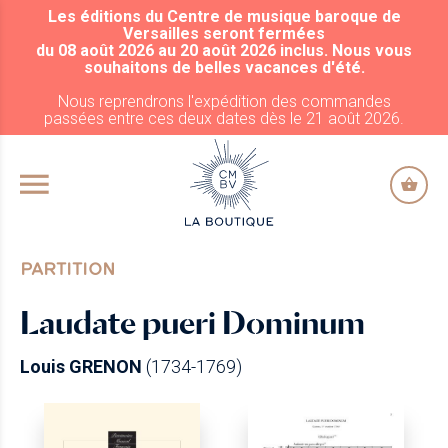
Les éditions du Centre de musique baroque de
ALLER AU CONTENU PRINCIPAL
Versailles seront fermées
du 08 août 2026 au 20 août 2026 inclus. Nous vous
souhaitons de belles vacances d'été.
Nous reprendrons l'expédition des commandes
passées entre ces deux dates dès le 21 août 2026.
PARTITION
Laudate pueri Dominum
Louis GRENON
(1734-1769)