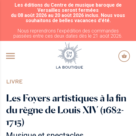
Les éditions du Centre de musique baroque de
ALLER AU CONTENU PRINCIPAL
Versailles seront fermées
du 08 août 2026 au 20 août 2026 inclus. Nous vous
souhaitons de belles vacances d'été.
Nous reprendrons l'expédition des commandes
passées entre ces deux dates dès le 21 août 2026.
LIVRE
Les Foyers artistiques à la fin
du règne de Louis XIV (1682-
1715)
Musique et spectacles