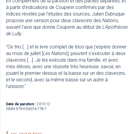
En complément de la partition et des parties séparées, et
à partir d'indications de Couperin confirmés par des
indices révélés par l'études des sources, Julien Dubruque
propose une version pour deux clavecins des
Nations,
suivant l'avis que donne Couperin au début de
L'Apothéose
de Lully
:
"Ce trio [...] et le livre complet de trios que j'espère donner
au mois de juillet [
Les Nations
], peuvent s'exécuter à deux
clavecins [...]. Je les exécute dans ma famille, et avec
mes élèves, avec une réussite très heureuse, savoir, en
jouant le premier dessus et la basse sur un des clavecins,
et le second, avec la même basse sur un autre à
l'unisson."
Date de parution :
2015-12
ISMN 979-0-56016-778-7
Les œuvres