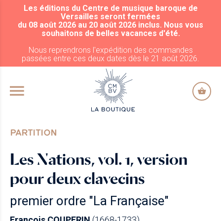
Les éditions du Centre de musique baroque de
ALLER AU CONTENU PRINCIPAL
Versailles seront fermées
du 08 août 2026 au 20 août 2026 inclus. Nous vous
souhaitons de belles vacances d'été.
Nous reprendrons l'expédition des commandes
passées entre ces deux dates dès le 21 août 2026.
PARTITION
Les Nations, vol. 1, version
pour deux clavecins
premier ordre "La Française"
François COUPERIN
(1668-1733)