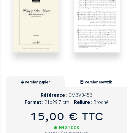
Version papier
Version Newzik
Référence :
CMBV045B
Format :
21x29,7 cm
Reliure :
Broché
15,00 € TTC
EN STOCK