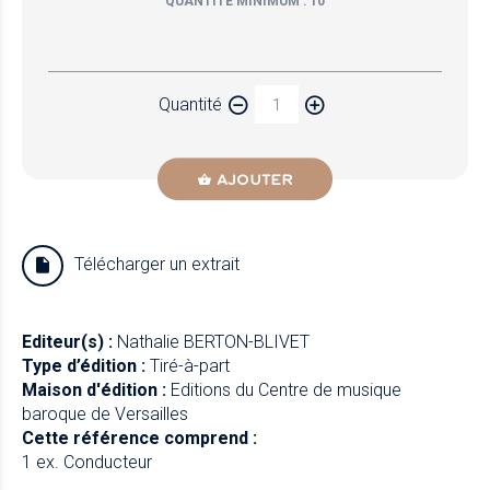
QUANTITÉ MINIMUM : 10
Papier
Quantité
Newzik
AJOUTER
Télécharger un extrait
Editeur(s) :
Nathalie BERTON-BLIVET
Type d’édition :
Tiré-à-part
Maison d'édition :
Editions du Centre de musique
baroque de Versailles
Cette référence comprend :
1 ex. Conducteur