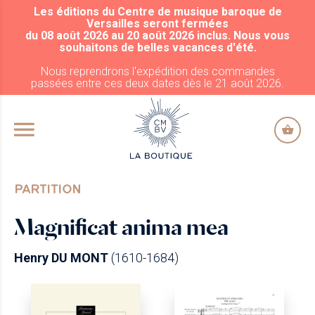
Les éditions du Centre de musique baroque de
ALLER AU CONTENU PRINCIPAL
Versailles seront fermées
du 08 août 2026 au 20 août 2026 inclus. Nous vous
souhaitons de belles vacances d'été.
Nous reprendrons l'expédition des commandes
passées entre ces deux dates dès le 21 août 2026.
PARTITION
Magnificat anima mea
Henry DU MONT
(1610-1684)