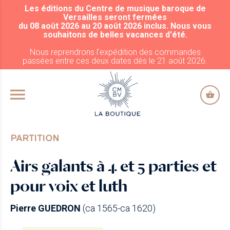
Les éditions du Centre de musique baroque de
ALLER AU CONTENU PRINCIPAL
Versailles seront fermées
du 08 août 2026 au 20 août 2026 inclus. Nous vous
souhaitons de belles vacances d'été.
Nous reprendrons l'expédition des commandes
passées entre ces deux dates dès le 21 août 2026.
PARTITION
Airs galants à 4 et 5 parties et
pour voix et luth
Pierre GUEDRON
(ca 1565-ca 1620)